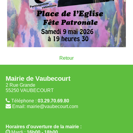
Retour
Mairie de Vaubecourt
2 Rue Grande
55250 VAUBECOURT
Téléphone :
03.29.70.69.80
Email: mairie@vaubecourt.com
Horaires d'ouverture de la mairie :
Mardi :
16h00 - 18h00