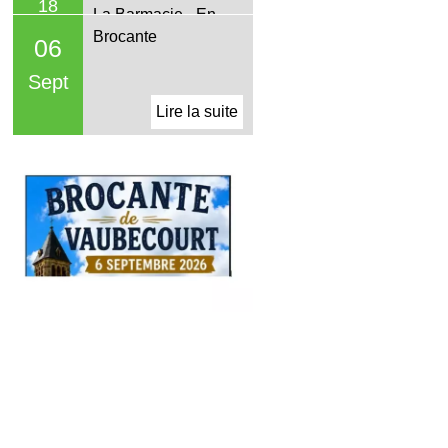
Brocante
06
Sept