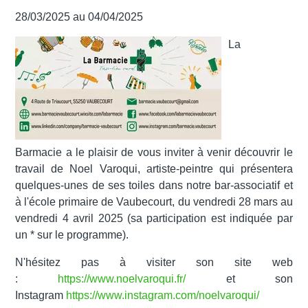
28/03/2025 au 04/04/2025
La
Barmacie
a
le plaisir de vous inviter
à venir découvrir le
travail de
N
oel
Va
roqui
, artiste-peintre
qui présentera
quelques-unes de ses toiles
d
ans notre bar-associatif
et
à l'école primaire de Vaubecourt, du vendredi 28 mars au
vendredi 4 avril 2025
(
sa participation est indiquée par
un * sur le programme).
N'hésitez pas à visiter son site web
:
https://www.noelvaroqui.fr/
et son
Instagram
https://www.instagram.com/noelvaroqui/