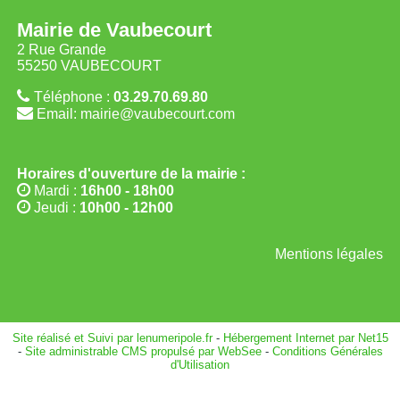
Mairie de Vaubecourt
2 Rue Grande
55250 VAUBECOURT
Téléphone :
03.29.70.69.80
Email: mairie@vaubecourt.com
Horaires d'ouverture de la mairie :
Mardi :
16h00 - 18h00
Jeudi :
10h00 - 12h00
Mentions légales
Site réalisé et Suivi par lenumeripole.fr
-
Hébergement Internet par Net15
-
Site administrable CMS propulsé par WebSee
-
Conditions Générales
d'Utilisation